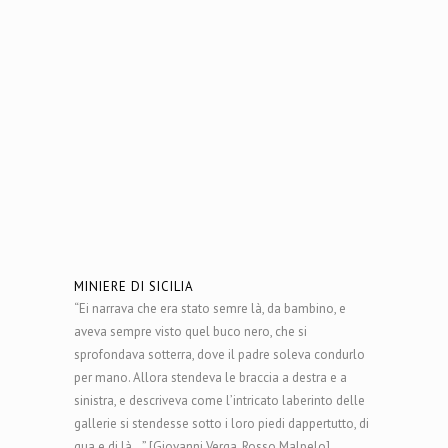
MINIERE DI SICILIA
“Ei narrava che era stato semre là, da bambino, e
aveva sempre visto quel buco nero, che si
sprofondava sotterra, dove il padre soleva condurlo
per mano. Allora stendeva le braccia a destra e a
sinistra, e descriveva come l’intricato laberinto delle
gallerie si stendesse sotto i loro piedi dappertutto, di
qua e di là…” [Giovanni Verga, Rosso Malpelo].